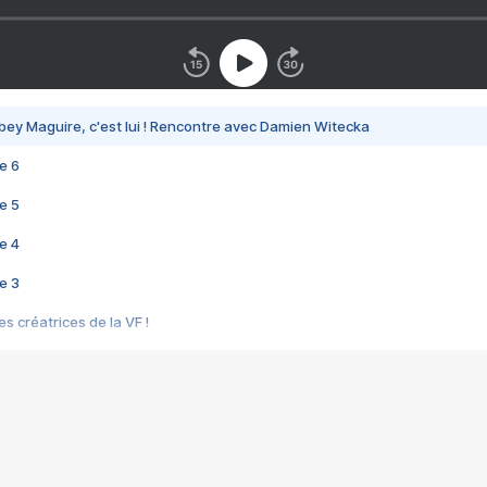
bey Maguire, c'est lui ! Rencontre avec Damien Witecka
e 6
e 5
e 4
e 3
s créatrices de la VF !
e 2
e 1
e Mektoub My Love arrive enfin ! Rencontre avec Shaïn Boumedine et Sal
i : après Toni en famille