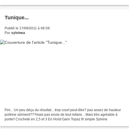
m'arrive!)... Et...
Tunique...
Publié le 17/08/2011 à 08:58
Par
sylvinea
Fini... Un peu déçu du résultat... trop court peut-être? pas assez de hauteur
poitrine sûrment???mais pas envie de tout refaire... Mais très agréable à
porter! Crocheté en 2,5 et 3 En Holst Garn Topaz fil simple Sylvine