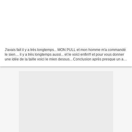
J'avais fait il y a très longtemps... MON PULL et mon homme m'a commandé
le sien.... il y a très longtemps aussi... et le voici enfin!!! et pour vous donner
une idée de la taille voici le mien dessus... Conclusion après presque un an
de boulot dessus......