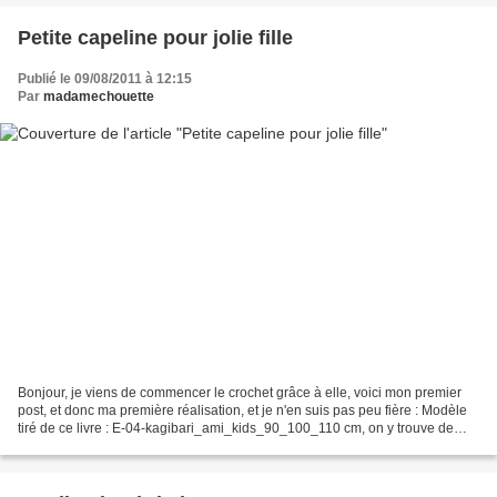
Petite capeline pour jolie fille
Publié le 09/08/2011 à 12:15
Par
madamechouette
Bonjour, je viens de commencer le crochet grâce à elle, voici mon premier
post, et donc ma première réalisation, et je n'en suis pas peu fière : Modèle
tiré de ce livre : E-04-kagibari_ami_kids_90_100_110 cm, on y trouve de
jolies capes, capelines, gilets...