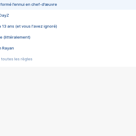
nsformé l’ennui en chef-d’œuvre
 DayZ
 a 13 ans (et vous l'avez ignoré)
e (littéralement)
im Rayan
 toutes les règles
s les jeux vidéo
us choquant de Rockstar ? - Le scandale BULLY
e plus moche de Steam
du RÊVE tourne au CAUCHEMAR
pendant 8 heures
it… à tort
umiliés par un jeu vidéo