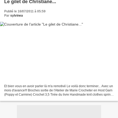
Le gilet de Christiane...
Publié le 16/07/2011 à 05:59
Par
sylvinea
Et bien vous en avoir parler là m'a remotivé Le voilà donc terminer... Avec un
mois d'avance!!! Broches sortie de l'Atelier de Marie Crocheter en Host Garn
(Poppy et Carmine) Crochet 3,5 Tirée du livre Handmade knit clothes spring
Modifié avec des mailles...