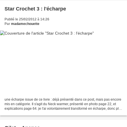
Star Crochet 3 : l'écharpe
Publié le 25/02/2012 à 14:26
Par
madamechouette
une écharpe issue de ce livre : déjà présenté dans ce post, mais pas encore
mis en catégorie. Il s'agit du Neck warmer, présenté en photo page 22, et
explications page 64. je l'ai volontairement transformé en écharpe, donc plus
long que le modèle, pour...