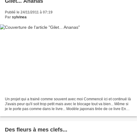
Gilet... Ananas
Publié le 24/11/2011 à 07:19
Par
sylvinea
Un projet qui a trainé comme souvent avec moi Commencé ici et continué là
J'avais peur qu'il soit trop petit mais avec le blocage tout va bien... Même si
je le porte pas comme dans le livre... Modèle japonais tirée de ce livre En
Holst Garn en double...
Des fleurs à mes clefs...