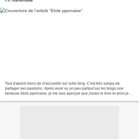
Par
mariemallie
Tout d'abord merci de m'accueillir sur votre blog. C'est très sympa de
partager ses passions. Après avoir vu un peu partout sur les blogs une
fameuse étole japonaise, je me suis aperçue que j'avais le livre et alors je
me suis précipitée chez ma marchande...