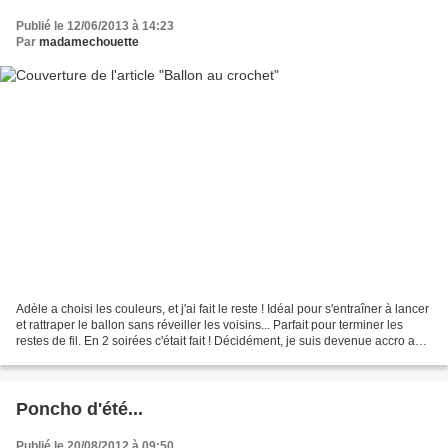
Publié le 12/06/2013 à 14:23
Par
madamechouette
Adèle a choisi les couleurs, et j'ai fait le reste ! Idéal pour s'entraîner à lancer
et rattraper le ballon sans réveiller les voisins... Parfait pour terminer les
restes de fil. En 2 soirées c'était fait ! Décidément, je suis devenue accro au
crochet...
Poncho d'été...
Publié le 20/08/2012 à 09:50