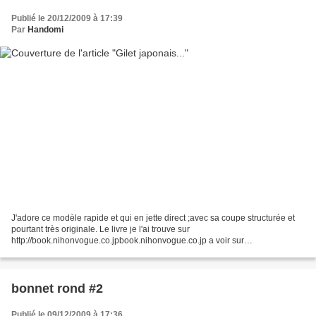
Publié le 20/12/2009 à 17:39
Par
Handomi
J'adore ce modèle rapide et qui en jette direct ;avec sa coupe structurée et
pourtant très originale. Le livre je l'ai trouve sur
http://book.nihonvogue.co.jpbook.nihonvogue.co.jp a voir sur
http://aventcacahuete.blogspot.comaventcacahuete.blogspot.com...
bonnet rond #2
Publié le 09/12/2009 à 17:36