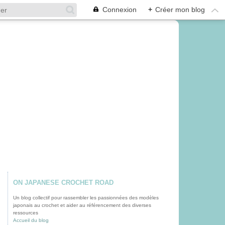
Connexion
+
Créer mon blog
ON JAPANESE CROCHET ROAD
Un blog collectif pour rassembler les passionnées des modèles
japonais au crochet et aider au référencement des diverses
ressources
Accueil du blog