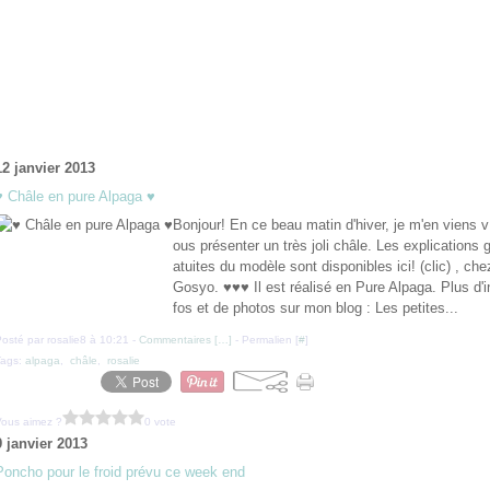
12 janvier 2013
♥ Châle en pure Alpaga ♥
Bonjour! En ce beau matin d'hiver, je m'en viens v
ous présenter un très joli châle. Les explications g
atuites du modèle sont disponibles ici! (clic) , che
Gosyo. ♥♥♥ Il est réalisé en Pure Alpaga. Plus d'i
fos et de photos sur mon blog : Les petites...
osté par rosalie8 à 10:21 -
Commentaires [
…
]
- Permalien [
#
]
Tags:
alpaga
,
châle
,
rosalie
Vous aimez ?
0 vote
9 janvier 2013
Poncho pour le froid prévu ce week end