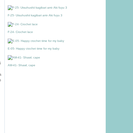
F-25- Utsuhushii kagibari ami- Aki fuyu 3
F-24- Crochet lace
E-05- Happy ctochet time for my baby
i
AM-41- Shawl, cape
a
p