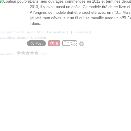
Dans mes ouvrages commencés en 2012 et terminés début
2013, il y avait aussi un châle. Ce modèle tiré de ce livre-ci 
e
A l'origine, ce modèle doit-être crocheté avec un n°3... Mais
j'ai jeté mon dévolu sur un fil qui se travaille avec un n°5! J'
i donc...
osté par Rose bleu pale à 10:35 -
Commentaires [
…
]
- Permalien [
#
]
Tags:
châle
,
crochet n°5
,
phil-light
Vous aimez ?
0 vote