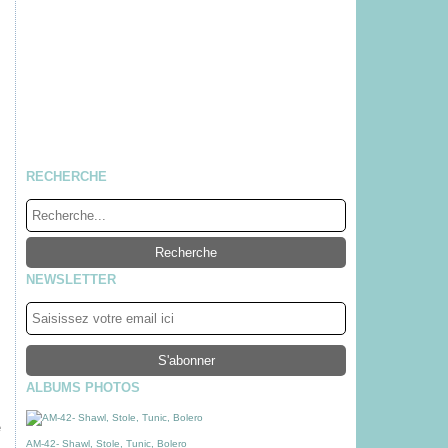
RECHERCHE
NEWSLETTER
ALBUMS PHOTOS
e
AM-42- Shawl, Stole, Tunic, Bolero