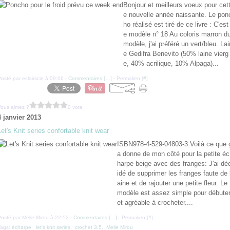
Bonjour et meilleurs voeux pour cet
e nouvelle année naissante. Le pon
ho réalisé est tiré de ce livre : C'est 
e modèle n° 18 Au coloris marron d
modèle, j'ai préféré un vert/bleu. Lai
e Gedifra Benevito (50% laine vierg
e, 40% acrilique, 10% Alpaga)...
osté par eclairscie à 09:06 -
Commentaires [
…
]
- Permalien [
#
]
Vous aimez ?
0 vote
4 janvier 2013
Let's Knit series confortable knit wear
ISBN978-4-529-04803-3 Voilà ce que 
a donne de mon côté pour la petite éc
harpe beige avec des franges: J'ai dé
idé de supprimer les franges faute de 
aine et de rajouter une petite fleur. Le
modèle est assez simple pour débute
et agréable à crocheter....
osté par Melle Mirou à 22:52 -
Commentaires [
…
]
- Permalien [
#
]
Tags:
écharpe
,
let's knit series
,
crochet 3.5
,
Melle Mirou