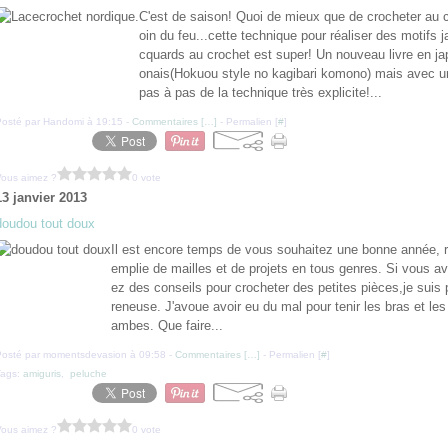
C'est de saison! Quoi de mieux que de crocheter au 
oin du feu...cette technique pour réaliser des motifs j
cquards au crochet est super! Un nouveau livre en ja
onais(Hokuou style no kagibari komono) mais avec u
pas à pas de la technique très explicite!...
Posté par Handomi à 19:15 -
Commentaires [
…
]
- Permalien [
#
]
Vous aimez ?
0 vote
13 janvier 2013
doudou tout doux
Il est encore temps de vous souhaitez une bonne année, r
emplie de mailles et de projets en tous genres. Si vous av
ez des conseils pour crocheter des petites pièces,je suis 
reneuse. J'avoue avoir eu du mal pour tenir les bras et les 
ambes. Que faire...
Posté par momentsdevasion à 09:58 -
Commentaires [
…
]
- Permalien [
#
]
Tags:
amiguris
,
peluche
Vous aimez ?
0 vote