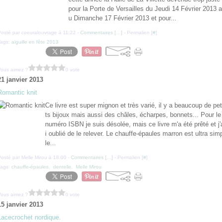
pour la Porte de Versailles du Jeudi 14 Février 2013 a
u Dimanche 17 Février 2013 et pour...
osté par coeuralouvrage à 11:22 -
Commentaires [
…
]
- Permalien [
#
]
Tags:
aiguille en fête 2013
Vous aimez ?
0 vote
21 janvier 2013
Romantic knit
Ce livre est super mignon et très varié, il y a beaucoup de pet
ts bijoux mais aussi des châles, écharpes, bonnets... Pour le
numéro ISBN je suis désolée, mais ce livre m'a été prêté et j'
i oublié de le relever. Le chauffe-épaules marron est ultra sim
le...
osté par Melle Mirou à 18:00 -
Commentaires [
…
]
- Permalien [
#
]
Tags:
chauffe-épaules
,
dentelle
,
Melle Mirou
Vous aimez ?
0 vote
15 janvier 2013
Lacecrochet nordique.