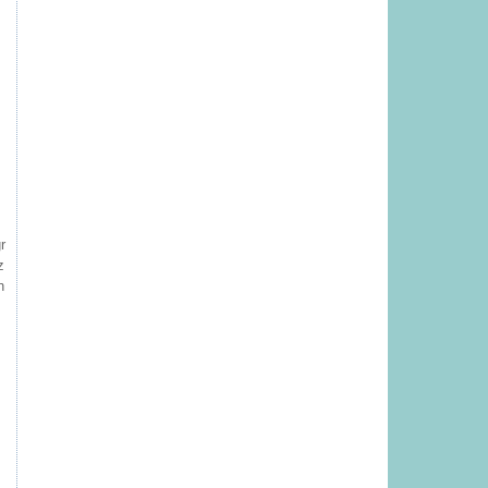
r
z
n