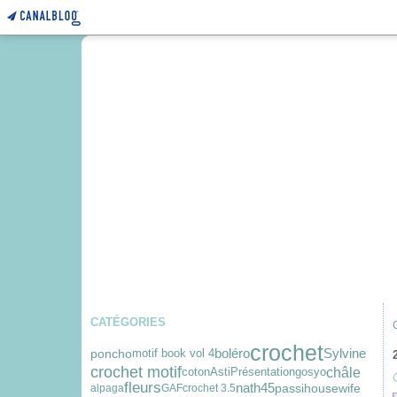
CATÉGORIES
crochet
boléro
Sylvine
poncho
motif book vol 4
crochet motif
châle
coton
Asti
Présentation
gosyo
fleurs
nath45
passihousewife
alpaga
GAF
crochet 3.5