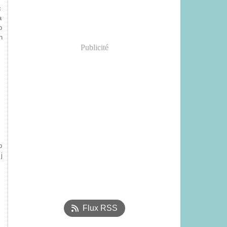
c
a
p
n
Publicité
p
j
Flux RSS