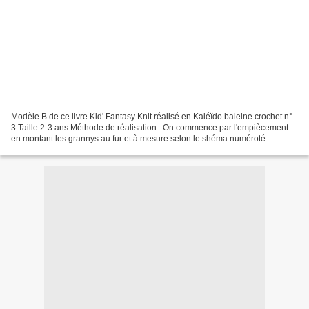
Modèle B de ce livre Kid' Fantasy Knit réalisé en Kaléïdo baleine crochet n°
3 Taille 2-3 ans Méthode de réalisation : On commence par l'empiècement
en montant les grannys au fur et à mesure selon le shéma numéroté
L'empiècement réalisé, on reprend le...