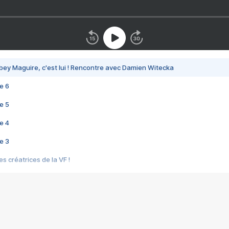
bey Maguire, c'est lui ! Rencontre avec Damien Witecka
e 6
e 5
e 4
e 3
s créatrices de la VF !
e 2
e 1
e Mektoub My Love arrive enfin ! Rencontre avec Shaïn Boumedine et Sal