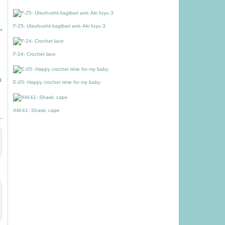
F-25- Utsuhushii kagibari ami- Aki fuyu 3
F-24- Crochet lace
x
E-05- Happy ctochet time for my baby
AM-41- Shawl, cape