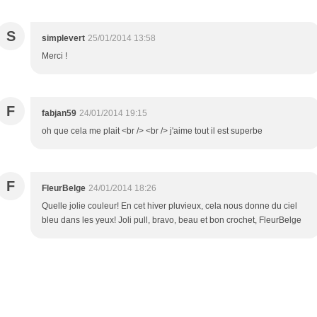
S
simplevert
25/01/2014 13:58
Merci !
F
fabjan59
24/01/2014 19:15
oh que cela me plait <br /> <br /> j'aime tout il est superbe
F
FleurBelge
24/01/2014 18:26
Quelle jolie couleur! En cet hiver pluvieux, cela nous donne du ciel
bleu dans les yeux! Joli pull, bravo, beau et bon crochet, FleurBelge