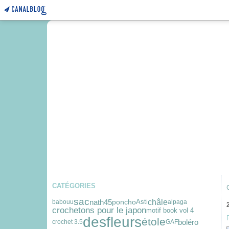
CATÉGORIES
sac
nath45
châle
poncho
Asti
babouu
alpaga
crochetons pour le japon
motif book vol 4
desfleurs
étole
boléro
crochet 3.5
GAF