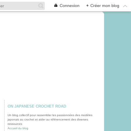
Connexion
+
Créer mon blog
ON JAPANESE CROCHET ROAD
Un blog collectif pour rassembler les passionnées des modèles
japonais au crochet et aider au référencement des diverses
ressources
Accueil du blog