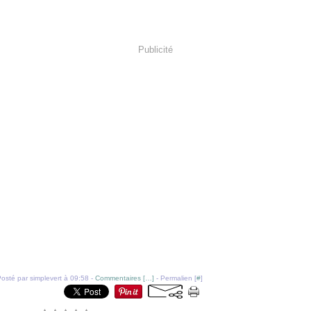
Publicité
osté par simplevert à 09:58 -
Commentaires [
…
]
- Permalien [
#
]