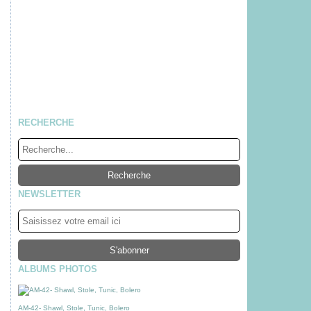
RECHERCHE
NEWSLETTER
ALBUMS PHOTOS
AM-42- Shawl, Stole, Tunic, Bolero