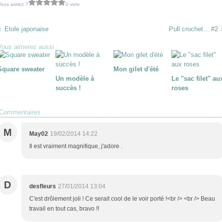
Vous aimez ?
0 vote
Etole japonaise
Pull crochet... #2
Vous aimerez aussi :
Square sweater
Mon gilet d'été
Un modèle à
Le "sac filet" au
succès !
roses
Commentaires
M
May02
19/02/2014 14:22
Il est vraiment magnifique, j'adore .
D
desfleurs
27/01/2014 13:04
C'est drôlement joli ! Ce serait cool de le voir porté !<br /> <br /> Beau
travail en tout cas, bravo !!