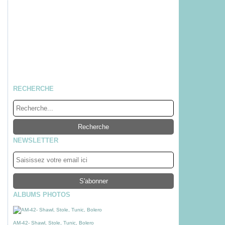
RECHERCHE
NEWSLETTER
ALBUMS PHOTOS
AM-42- Shawl, Stole, Tunic, Bolero