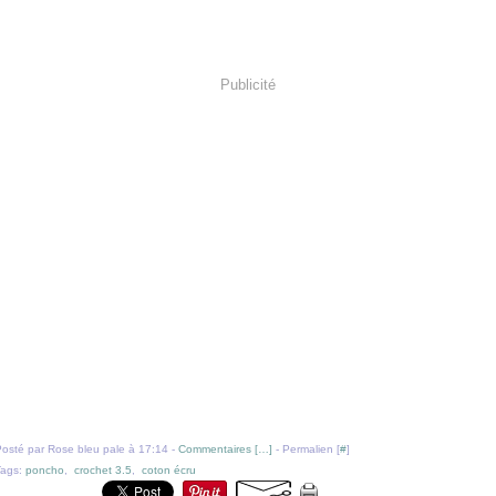
Publicité
osté par Rose bleu pale à 17:14 -
Commentaires [
…
]
- Permalien [
#
]
Tags:
poncho
,
crochet 3.5
,
coton écru