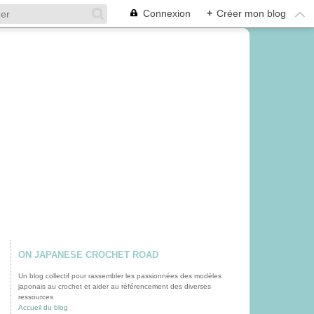
Connexion
+
Créer mon blog
ON JAPANESE CROCHET ROAD
Un blog collectif pour rassembler les passionnées des modèles
japonais au crochet et aider au référencement des diverses
ressources
Accueil du blog