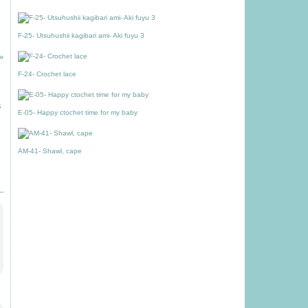
F-25- Utsuhushii kagibari ami- Aki fuyu 3
F-24- Crochet lace
E-05- Happy ctochet time for my baby
AM-41- Shawl, cape