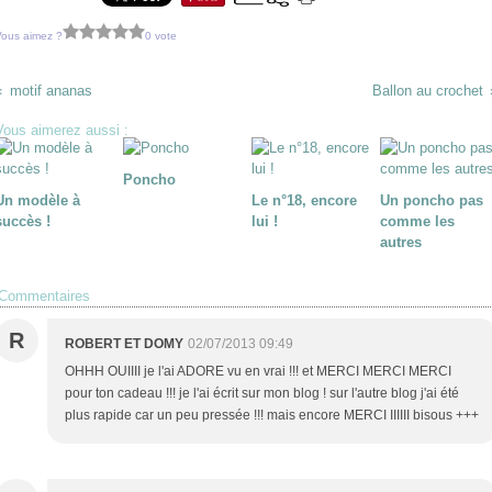
Vous aimez ?
0 vote
motif ananas
Ballon au crochet
Vous aimerez aussi :
Poncho
Un modèle à
Le n°18, encore
Un poncho pas
succès !
lui !
comme les
autres
Commentaires
R
ROBERT ET DOMY
02/07/2013 09:49
OHHH OUIIII je l'ai ADORE vu en vrai !!! et MERCI MERCI MERCI
pour ton cadeau !!! je l'ai écrit sur mon blog ! sur l'autre blog j'ai été
plus rapide car un peu pressée !!! mais encore MERCI IIIIII bisous +++