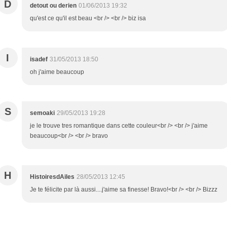
D
detout ou derien
01/06/2013 19:32
qu'est ce qu'il est beau <br /> <br /> biz isa
I
isadef
31/05/2013 18:50
oh j'aime beaucoup
S
semoaki
29/05/2013 19:28
je le trouve tres romantique dans cette couleur<br /> <br /> j'aime
beaucoup<br /> <br /> bravo
H
HistoiresdAiles
28/05/2013 12:45
Je te félicite par là aussi....j'aime sa finesse! Bravo!<br /> <br /> Bizzz