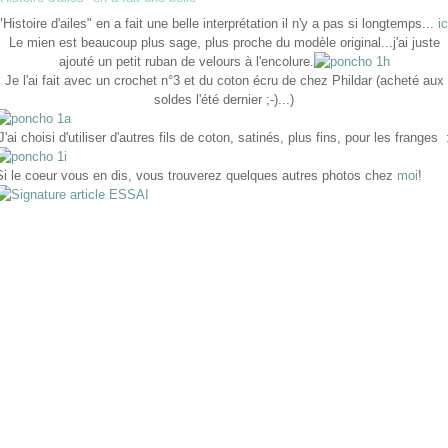
e
"Histoire d'ailes" en a fait une belle interprétation il n'y a pas si longtemps...
ic
Le mien est beaucoup plus sage, plus proche du modèle original...j'ai juste
ajouté un petit ruban de velours à l'encolure.
Je l'ai fait avec un crochet n°3 et du coton écru de chez Phildar (acheté aux
soldes l'été dernier ;-)...)
J'ai choisi d'utiliser d'autres fils de coton, satinés, plus fins, pour les franges 
Si le coeur vous en dis, vous trouverez quelques autres photos chez
moi
!