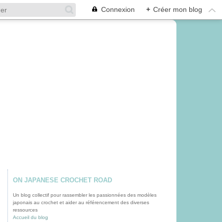
Connexion
+
Créer mon blog
ON JAPANESE CROCHET ROAD
Un blog collectif pour rassembler les passionnées des modèles
japonais au crochet et aider au référencement des diverses
ressources
Accueil du blog