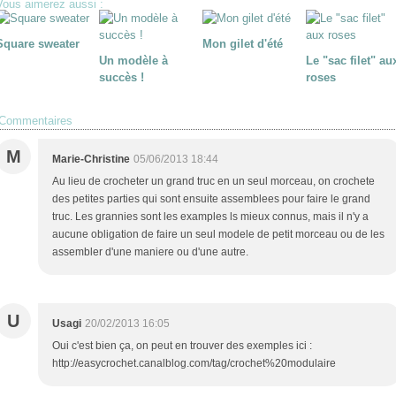
Vous aimerez aussi :
Square sweater
Mon gilet d'été
Un modèle à
Le "sac filet" au
succès !
roses
Commentaires
M
Marie-Christine
05/06/2013 18:44
Au lieu de crocheter un grand truc en un seul morceau, on crochete
des petites parties qui sont ensuite assemblees pour faire le grand
truc. Les grannies sont les examples ls mieux connus, mais il n'y a
aucune obligation de faire un seul modele de petit morceau ou de les
assembler d'une maniere ou d'une autre.
U
Usagi
20/02/2013 16:05
Oui c'est bien ça, on peut en trouver des exemples ici :
http://easycrochet.canalblog.com/tag/crochet%20modulaire