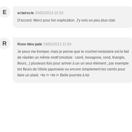
E
eclairscie
20/02/2013 10:33
D'accord. Merci pour ton explication. J'y vois un peu plus clair.
R
Rose bleu pale
19/02/2013 11:54
Je peux me tromper, mais je pense que le crochet modulaire est le fait
de répéter un même motif (module : carré, hexagone, rond, triangle,
fleurs...) plusieurs fois pour arriver à un un seul élément ; par exemple
les fleurs de l'étole japonaise ou encore simplement les carrés pour
faire un plaid. <br /> <br /> Belle journée à toi