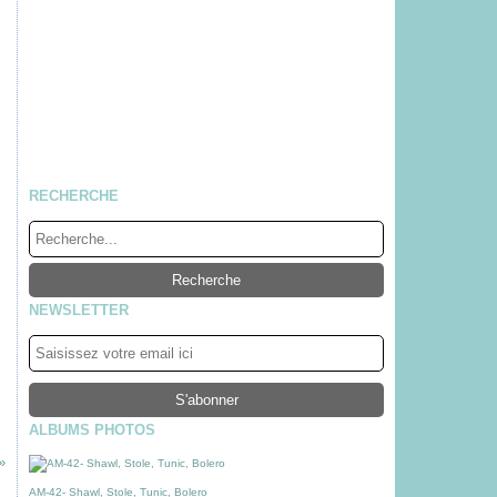
RECHERCHE
NEWSLETTER
ALBUMS PHOTOS
AM-42- Shawl, Stole, Tunic, Bolero