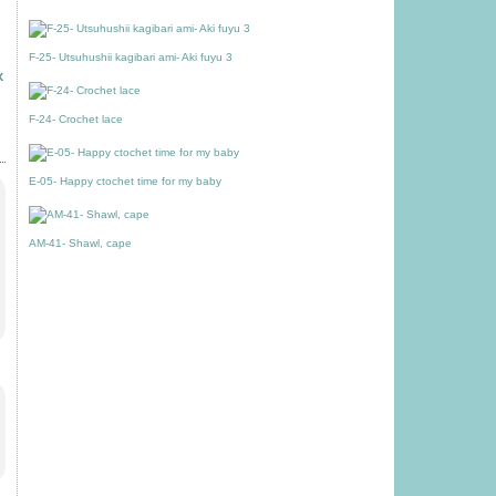
F-25- Utsuhushii kagibari ami- Aki fuyu 3
x
F-24- Crochet lace
E-05- Happy ctochet time for my baby
AM-41- Shawl, cape