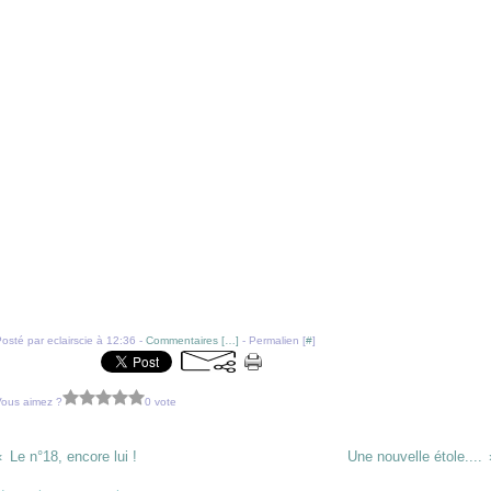
osté par eclairscie à 12:36 -
Commentaires [
…
]
- Permalien [
#
]
Vous aimez ?
0 vote
Le n°18, encore lui !
Une nouvelle étole....