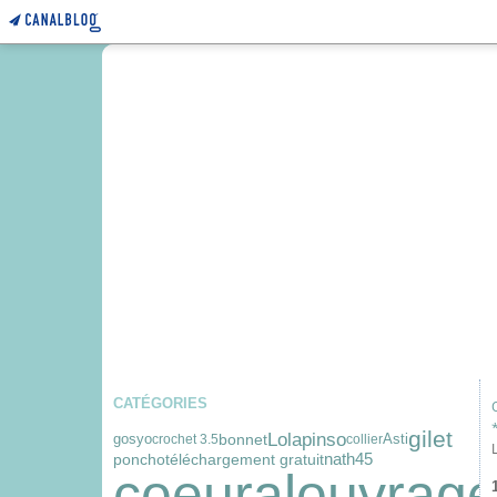
CATÉGORIES
gilet
Lolapinso
gosyo
bonnet
Asti
crochet 3.5
collier
nath45
poncho
téléchargement gratuit
coeuralouvrag