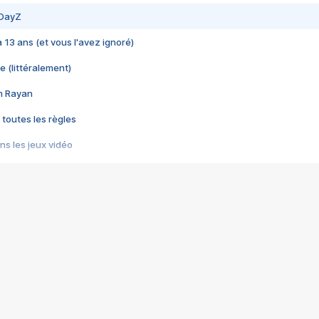
 DayZ
 a 13 ans (et vous l'avez ignoré)
e (littéralement)
im Rayan
 toutes les règles
s les jeux vidéo
us choquant de Rockstar ? - Le scandale BULLY
e plus moche de Steam
du RÊVE tourne au CAUCHEMAR
pendant 8 heures
it… à tort
umiliés par un jeu vidéo