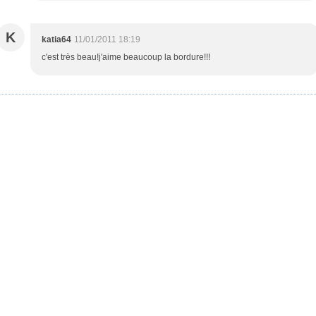
K
katia64
11/01/2011 18:19
c'est très beau!j'aime beaucoup la bordure!!!