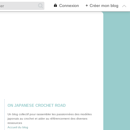
Connexion
+
Créer mon blog
ON JAPANESE CROCHET ROAD
Un blog collectif pour rassembler les passionnées des modèles
japonais au crochet et aider au référencement des diverses
ressources
Accueil du blog