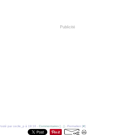
Publicité
osté par cecile_p à 19:16 -
Commentaires [
…
]
- Permalien [
#
]