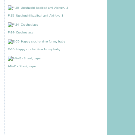
F-25- Utsuhushii kagibari ami- Aki fuyu 3
F-24- Crochet lace
E-05- Happy ctochet time for my baby
AM-41- Shawl, cape