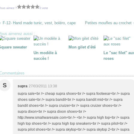
Vous aimez ?
0 vote
F-12- Hand made tunic, vest, boléro, cape
Petites moufles au crochet
Vous aimerez aussi :
Square sweater
Mon gilet d'été
Un modèle à
Le "sac filet" au
succès !
roses
Commentaires
S
supra
27/03/2011 13:38
supra sale<br /> cheap supra shoes<br /> supra footwear<br /> supra
shoes sale<br /> supra bandit<br /> supra bandit mid<br /> supra
bandit shoes<br /> supra cruizer<br /> supra cruizer shoes<br />
supra dixon<br /> supra dixon shoes<br />
http://www.smallwaresale.com<br /> <br /> supra high top<br /> supra
high top shoes<br /> supra high top sneakers<br /> supra pilot<br />
supra pilot shoes<br /> supra skytop<br /> supra skytop 2<br /> supra