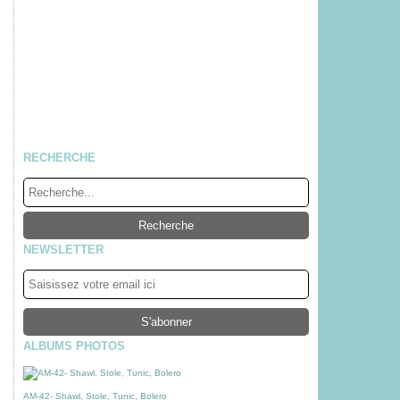
RECHERCHE
NEWSLETTER
ALBUMS PHOTOS
AM-42- Shawl, Stole, Tunic, Bolero