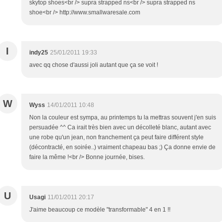
skytop shoes<br /> supra strapped ns<br /> supra strapped ns
shoe<br /> http://www.smallwaresale.com
I
indy25
25/01/2011 19:33
avec qq chose d'aussi joli autant que ça se voit !
W
Wyss
14/01/2011 10:48
Non la couleur est sympa, au printemps tu la mettras souvent j'en suis
persuadée ^^ Ca irait très bien avec un décolleté blanc, autant avec
une robe qu'un jean, non franchement ça peut faire différent style
(décontracté, en soirée..) vraiment chapeau bas ;) Ça donne envie de
faire la même !<br /> Bonne journée, bises.
U
Usagi
11/01/2011 20:17
J'aime beaucoup ce modèle "transformable" 4 en 1 !!